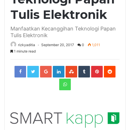
Tulis Elektronik
Manfaatkan Kecanggihan Teknologi Papan
Tulis Elektronik
rizkyaditia
September 20, 2017
0
1,011
1 minute read
Facebook
Twitter
Google+
LinkedIn
StumbleUpon
Tumblr
Pinterest
Reddit
WhatsApp