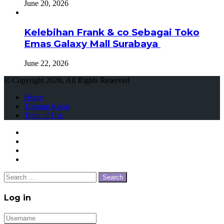
June 20, 2026
Kelebihan Frank & co Sebagai Toko
Emas Galaxy Mall Surabaya
June 22, 2026
© Copyright 2026, All Rights Reserved
Home
Tentang Kami
Term of Use
Facebook
Twitter
WhatsApp
Telegram
Close
Search
for:
Close
Log in