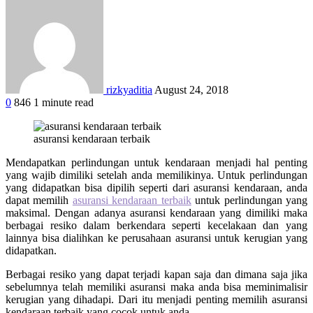
rizkyaditia
August 24, 2018
0
846
1 minute read
Facebook
Twitter
Google+
LinkedIn
StumbleUpon
Tumblr
Pinterest
Reddit
WhatsApp
asuransi kendaraan terbaik
Mendapatkan perlindungan untuk kendaraan menjadi hal penting
yang wajib dimiliki setelah anda memilikinya. Untuk perlindungan
yang didapatkan bisa dipilih seperti dari asuransi kendaraan, anda
dapat memilih
asuransi kendaraan terbaik
untuk perlindungan yang
maksimal. Dengan adanya asuransi kendaraan yang dimiliki maka
berbagai resiko dalam berkendara seperti kecelakaan dan yang
lainnya bisa dialihkan ke perusahaan asuransi untuk kerugian yang
didapatkan.
Berbagai resiko yang dapat terjadi kapan saja dan dimana saja jika
sebelumnya telah memiliki asuransi maka anda bisa meminimalisir
kerugian yang dihadapi. Dari itu menjadi penting memilih
asuransi
kendaraan terbaik
yang cocok untuk anda.