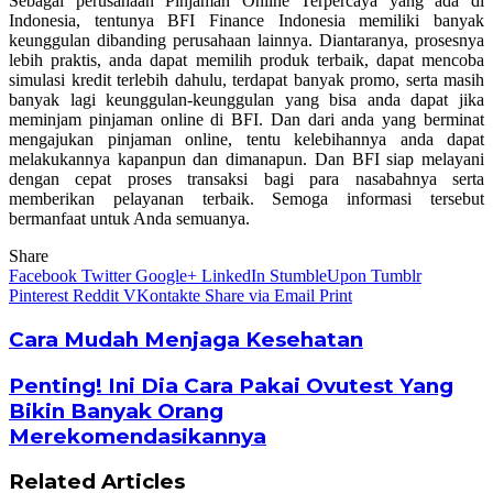
Sebagai perusahaan Pinjaman Online Terpercaya yang ada di
Indonesia, tentunya BFI Finance Indonesia memiliki banyak
keunggulan dibanding perusahaan lainnya. Diantaranya, prosesnya
lebih praktis, anda dapat memilih produk terbaik, dapat mencoba
simulasi kredit terlebih dahulu, terdapat banyak promo, serta masih
banyak lagi keunggulan-keunggulan yang bisa anda dapat jika
meminjam pinjaman online di BFI. Dan dari anda yang berminat
mengajukan pinjaman online, tentu kelebihannya anda dapat
melakukannya kapanpun dan dimanapun. Dan BFI siap melayani
dengan cepat proses transaksi bagi para nasabahnya serta
memberikan pelayanan terbaik. Semoga informasi tersebut
bermanfaat untuk Anda semuanya.
Share
Facebook
Twitter
Google+
LinkedIn
StumbleUpon
Tumblr
Pinterest
Reddit
VKontakte
Share via Email
Print
Cara Mudah Menjaga Kesehatan
Penting! Ini Dia Cara Pakai Ovutest Yang
Bikin Banyak Orang
Merekomendasikannya
Related Articles