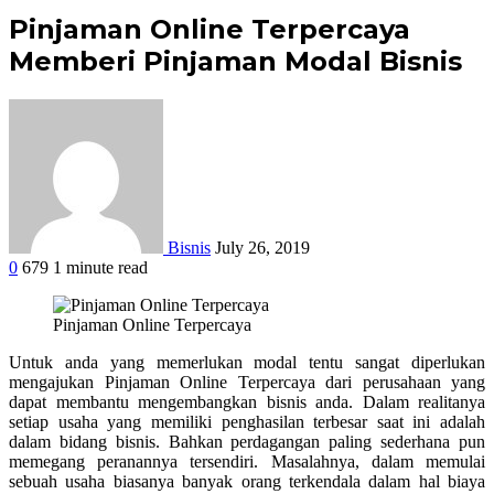
Pinjaman Online Terpercaya
Memberi Pinjaman Modal Bisnis
Bisnis
July 26, 2019
0
679
1 minute read
Facebook
Twitter
Google+
LinkedIn
StumbleUpon
Tumblr
Pinterest
Reddit
WhatsApp
Pinjaman Online Terpercaya
Untuk anda yang memerlukan modal tentu sangat diperlukan
mengajukan Pinjaman Online Terpercaya dari perusahaan yang
dapat membantu mengembangkan bisnis anda. Dalam realitanya
setiap usaha yang memiliki penghasilan terbesar saat ini adalah
dalam bidang bisnis. Bahkan perdagangan paling sederhana pun
memegang peranannya tersendiri. Masalahnya, dalam memulai
sebuah usaha biasanya banyak orang terkendala dalam hal biaya