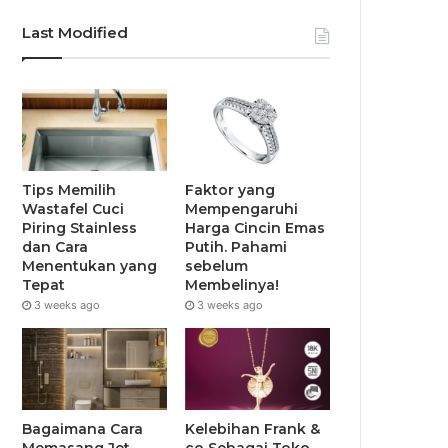
Last Modified
Tips Memilih
Faktor yang
Wastafel Cuci
Mempengaruhi
Piring Stainless
Harga Cincin Emas
dan Cara
Putih. Pahami
Menentukan yang
sebelum
Tepat
Membelinya!
3 weeks ago
3 weeks ago
Bagaimana Cara
Kelebihan Frank &
Memasang Jet
co Sebagai Toko