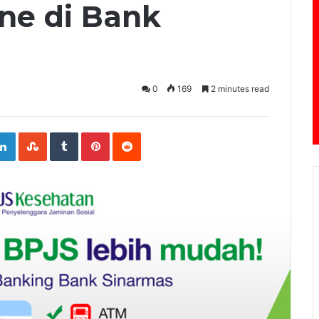
ne di Bank
0
169
2 minutes read
ogle+
LinkedIn
StumbleUpon
Tumblr
Pinterest
Reddit