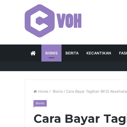
HOME
BISNIS
BERITA
KECANTIKAN
FAS
Home
/
Bisnis
/
Cara Bayar Tagihan BPJS Kesehata
Bisnis
Cara Bayar Tag