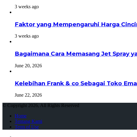
3 weeks ago
Faktor yang Mempengaruhi Harga Cinci
3 weeks ago
Bagaimana Cara Memasang Jet Spray ya
June 20, 2026
Kelebihan Frank & co Sebagai Toko Ema
June 22, 2026
© Copyright 2026, All Rights Reserved
Home
Tentang Kami
Term of Use
Close