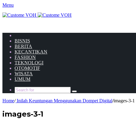
Menu
HOME
BISNIS
BERITA
KECANTIKAN
FASHION
TEKNOLOGI
OTOMOTIF
WISATA
UMUM
Home
/
Inilah Keuntungan Menggunakan Dompet Digital
/
images-3-1
images-3-1