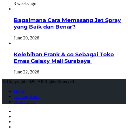
3 weeks ago
Bagaimana Cara Memasang Jet Spray
yang Baik dan Benar?
June 20, 2026
Kelebihan Frank & co Sebagai Toko
Emas Galaxy Mall Surabaya
June 22, 2026
© Copyright 2026, All Rights Reserved
Home
Tentang Kami
Term of Use
Facebook
Twitter
WhatsApp
Telegram
Close