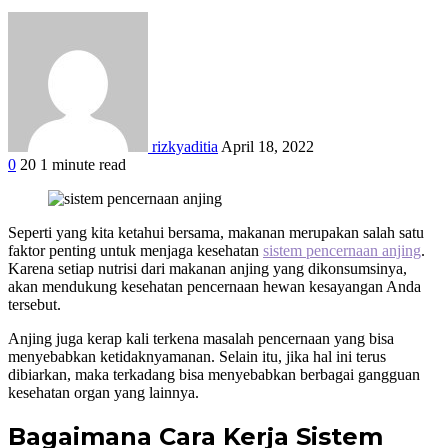
rizkyaditia
April 18, 2022
0
20
1 minute read
Facebook
Twitter
Google+
LinkedIn
StumbleUpon
Tumblr
Pinterest
Reddit
WhatsApp
Seperti yang kita ketahui bersama, makanan merupakan salah satu
faktor penting untuk menjaga kesehatan
sistem pencernaan anjing
.
Karena setiap nutrisi dari makanan anjing yang dikonsumsinya,
akan mendukung kesehatan pencernaan hewan kesayangan Anda
tersebut.
Anjing juga kerap kali terkena masalah pencernaan yang bisa
menyebabkan ketidaknyamanan. Selain itu, jika hal ini terus
dibiarkan, maka terkadang bisa menyebabkan berbagai gangguan
kesehatan organ yang lainnya.
Bagaimana Cara Kerja Sistem