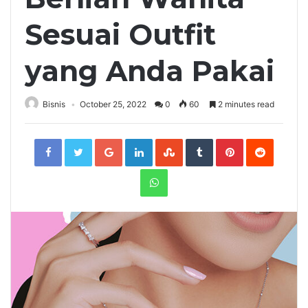
Sesuai Outfit
yang Anda Pakai
Bisnis
October 25, 2022
0
60
2 minutes read
Facebook
Twitter
Google+
LinkedIn
StumbleUpon
Tumblr
Pinterest
Reddit
WhatsApp