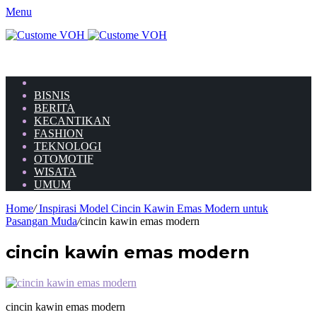
Menu
HOME
BISNIS
BERITA
KECANTIKAN
FASHION
TEKNOLOGI
OTOMOTIF
WISATA
UMUM
Home
/
Inspirasi Model Cincin Kawin Emas Modern untuk
Pasangan Muda
/
cincin kawin emas modern
cincin kawin emas modern
cincin kawin emas modern