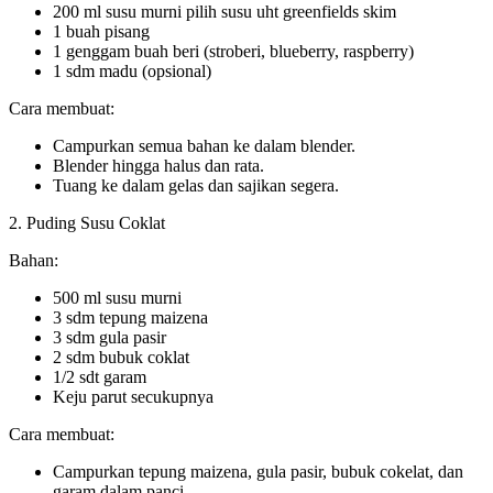
200 ml susu murni pilih susu uht greenfields skim
1 buah pisang
1 genggam buah beri (stroberi, blueberry, raspberry)
1 sdm madu (opsional)
Cara membuat:
Campurkan semua bahan ke dalam blender.
Blender hingga halus dan rata.
Tuang ke dalam gelas dan sajikan segera.
2. Puding Susu Coklat
Bahan:
500 ml susu murni
3 sdm tepung maizena
3 sdm gula pasir
2 sdm bubuk coklat
1/2 sdt garam
Keju parut secukupnya
Cara membuat:
Campurkan tepung maizena, gula pasir, bubuk cokelat, dan
garam dalam panci.