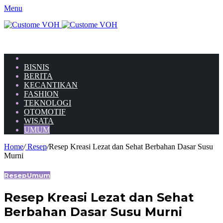
Menu
HOME
BISNIS
BERITA
KECANTIKAN
FASHION
TEKNOLOGI
OTOMOTIF
WISATA
UMUM
Home
/
Resep
/
Resep Kreasi Lezat dan Sehat Berbahan Dasar Susu
Murni
Resep
Umum
Resep Kreasi Lezat dan Sehat
Berbahan Dasar Susu Murni