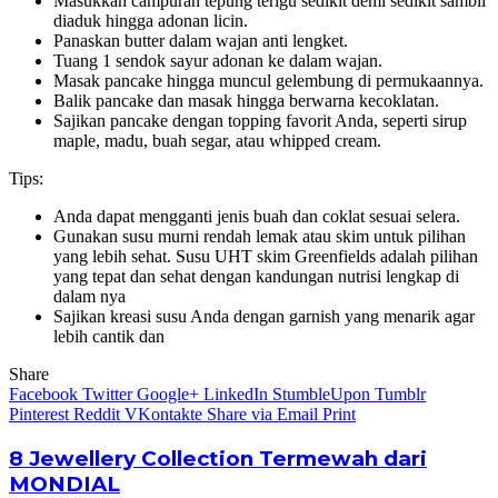
Masukkan campuran tepung terigu sedikit demi sedikit sambil
diaduk hingga adonan licin.
Panaskan butter dalam wajan anti lengket.
Tuang 1 sendok sayur adonan ke dalam wajan.
Masak pancake hingga muncul gelembung di permukaannya.
Balik pancake dan masak hingga berwarna kecoklatan.
Sajikan pancake dengan topping favorit Anda, seperti sirup
maple, madu, buah segar, atau whipped cream.
Tips:
Anda dapat mengganti jenis buah dan coklat sesuai selera.
Gunakan susu murni rendah lemak atau skim untuk pilihan
yang lebih sehat. Susu UHT skim Greenfields adalah pilihan
yang tepat dan sehat dengan kandungan nutrisi lengkap di
dalam nya
Sajikan kreasi susu Anda dengan garnish yang menarik agar
lebih cantik dan
Share
Facebook
Twitter
Google+
LinkedIn
StumbleUpon
Tumblr
Pinterest
Reddit
VKontakte
Share via Email
Print
8 Jewellery Collection Termewah dari
MONDIAL