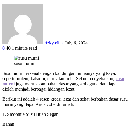
rizkyaditia
July 6, 2024
0
40
1 minute read
Facebook
Twitter
Google+
LinkedIn
StumbleUpon
Tumblr
Pinterest
Reddit
WhatsApp
susu murni
Susu murni terkenal dengan kandungan nutrisinya yang kaya,
seperti protein, kalsium, dan vitamin D. Selain menyehatkan,
susu
murni
juga merupakan bahan dasar yang serbaguna dan dapat
diolah menjadi berbagai hidangan lezat.
Berikut ini adalah 4 resep kreasi lezat dan sehat berbahan dasar susu
murni yang dapat Anda coba di rumah:
1. Smoothie Susu Buah Segar
Bahan: