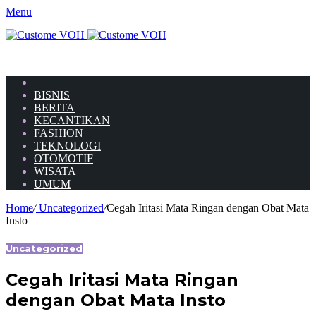
Menu
HOME
BISNIS
BERITA
KECANTIKAN
FASHION
TEKNOLOGI
OTOMOTIF
WISATA
UMUM
Home
/
Uncategorized
/
Cegah Iritasi Mata Ringan dengan Obat Mata
Insto
Uncategorized
Cegah Iritasi Mata Ringan
dengan Obat Mata Insto