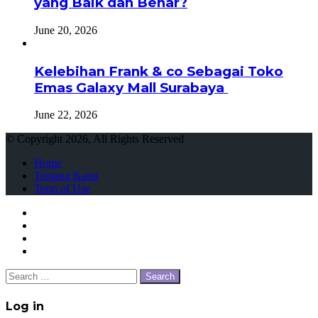
yang Baik dan Benar?
June 20, 2026
Kelebihan Frank & co Sebagai Toko
Emas Galaxy Mall Surabaya
June 22, 2026
© Copyright 2026, All Rights Reserved
Home
Tentang Kami
Term of Use
Facebook
Twitter
WhatsApp
Telegram
Close
Search
for:
Close
Log in