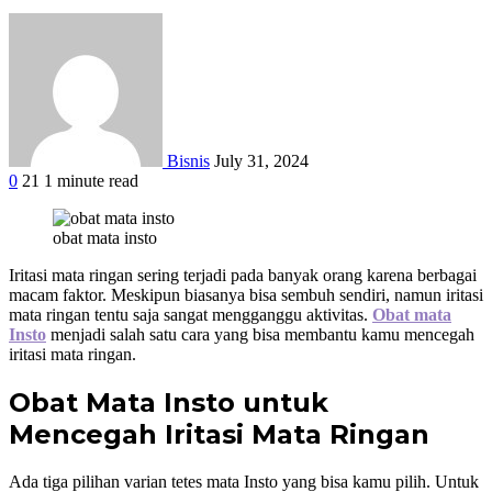
Bisnis
July 31, 2024
0
21
1 minute read
Facebook
Twitter
Google+
LinkedIn
StumbleUpon
Tumblr
Pinterest
Reddit
WhatsApp
obat mata insto
Iritasi mata ringan sering terjadi pada banyak orang karena berbagai
macam faktor. Meskipun biasanya bisa sembuh sendiri, namun iritasi
mata ringan tentu saja sangat mengganggu aktivitas.
Obat mata
Insto
menjadi salah satu cara yang bisa membantu kamu mencegah
iritasi mata ringan.
Obat Mata Insto untuk
Mencegah Iritasi Mata Ringan
Ada tiga pilihan varian tetes mata Insto yang bisa kamu pilih. Untuk