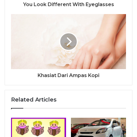
You Look Different With Eyeglasses
Khasiat Dari Ampas Kopi
Related Articles