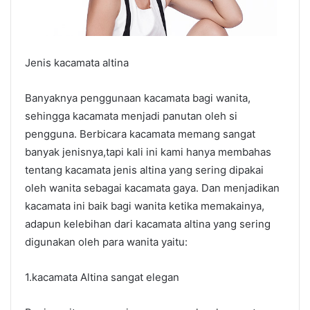
Jenis kacamata altina
Banyaknya penggunaan kacamata bagi wanita,
sehingga kacamata menjadi panutan oleh si
pengguna. Berbicara kacamata memang sangat
banyak jenisnya,tapi kali ini kami hanya membahas
tentang kacamata jenis altina yang sering dipakai
oleh wanita sebagai kacamata gaya. Dan menjadikan
kacamata ini baik bagi wanita ketika memakainya,
adapun kelebihan dari kacamata altina yang sering
digunakan oleh para wanita yaitu:
1.kacamata Altina sangat elegan