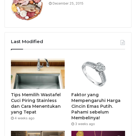
December 25, 2015
Last Modified
Tips Memilih Wastafel
Faktor yang
Cuci Piring Stainless
Mempengaruhi Harga
dan Cara Menentukan
Cincin Emas Putih.
yang Tepat
Pahami sebelum
Membelinya!
4 weeks ago
3 weeks ago