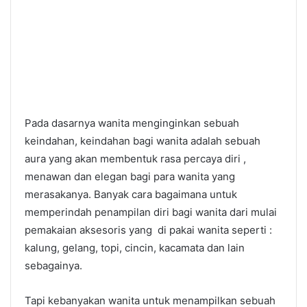
Pada dasarnya wanita menginginkan sebuah
keindahan, keindahan bagi wanita adalah sebuah
aura yang akan membentuk rasa percaya diri ,
menawan dan elegan bagi para wanita yang
merasakanya. Banyak cara bagaimana untuk
memperindah penampilan diri bagi wanita dari mulai
pemakaian aksesoris yang di pakai wanita seperti :
kalung, gelang, topi, cincin, kacamata dan lain
sebagainya.
Tapi kebanyakan wanita untuk menampilkan sebuah