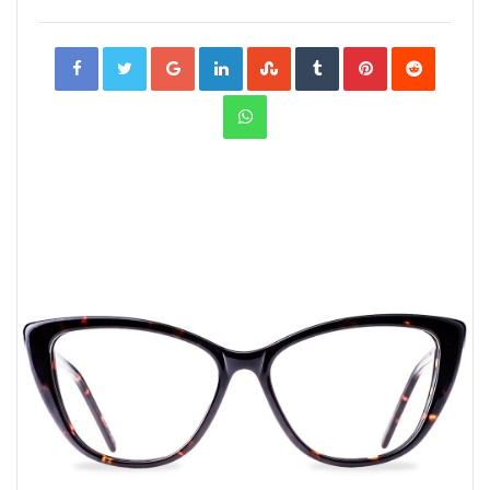
Facebook
Twitter
Google+
LinkedIn
StumbleUpon
Tumblr
Pinterest
Reddit
WhatsApp