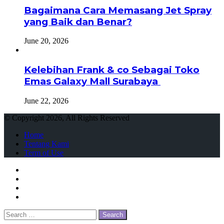
Bagaimana Cara Memasang Jet Spray
yang Baik dan Benar?
June 20, 2026
Kelebihan Frank & co Sebagai Toko
Emas Galaxy Mall Surabaya
June 22, 2026
© Copyright 2026, All Rights Reserved
Home
Tentang Kami
Term of Use
Facebook
Twitter
WhatsApp
Telegram
Close
Search
for: