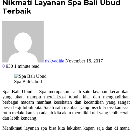
Nikmati Layanan Spa Bali Ubud
Terbaik
rizkyaditia
November 15, 2017
0
930
1 minute read
Facebook
Twitter
Google+
LinkedIn
StumbleUpon
Tumblr
Pinterest
Reddit
WhatsApp
Spa Bali Ubud
Spa Bali Ubud – Spa merupakan salah satu layanan kecantikan
yang akan mampu merelaksasi tubuh kita dan menghadirkan
berbagai macam manfaat kesehatan dan kecantikan yang sangat
besar bagi tubuh kita. Salah satu manfaat yang bisa kita rasakan saat
rutin melakukan spa adalah kita akan memiliki kulit yang lebih cerah
dan lebih kencang.
Menikmati layanan spa bisa kita lakukan kapan saja dan di mana