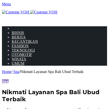
Menu
HOME
BISNIS
BERITA
KECANTIKAN
FASHION
TEKNOLOGI
OTOMOTIF
WISATA
UMUM
Home
/
Spa
/
Nikmati Layanan Spa Bali Ubud Terbaik
Spa
Nikmati Layanan Spa Bali Ubud
Terbaik