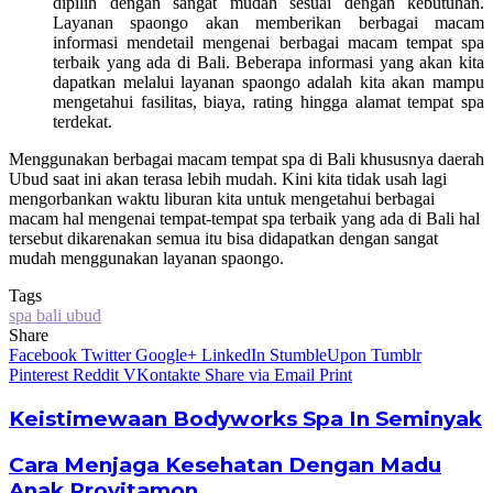
dipilih dengan sangat mudah sesuai dengan kebutuhan.
Layanan spaongo akan memberikan berbagai macam
informasi mendetail mengenai berbagai macam tempat spa
terbaik yang ada di Bali. Beberapa informasi yang akan kita
dapatkan melalui layanan spaongo adalah kita akan mampu
mengetahui fasilitas, biaya, rating hingga alamat tempat spa
terdekat.
Menggunakan berbagai macam tempat spa di Bali khususnya daerah
Ubud saat ini akan terasa lebih mudah. Kini kita tidak usah lagi
mengorbankan waktu liburan kita untuk mengetahui berbagai
macam hal mengenai tempat-tempat spa terbaik yang ada di Bali hal
tersebut dikarenakan semua itu bisa didapatkan dengan sangat
mudah menggunakan layanan spaongo.
Tags
spa bali ubud
Share
Facebook
Twitter
Google+
LinkedIn
StumbleUpon
Tumblr
Pinterest
Reddit
VKontakte
Share via Email
Print
Keistimewaan Bodyworks Spa In Seminyak
Cara Menjaga Kesehatan Dengan Madu
Anak Provitamon