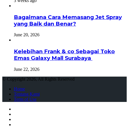
3 weeks ago
Bagaimana Cara Memasang Jet Spray
yang Baik dan Benar?
June 20, 2026
Kelebihan Frank & co Sebagai Toko
Emas Galaxy Mall Surabaya
June 22, 2026
© Copyright 2026, All Rights Reserved
Home
Tentang Kami
Term of Use
Facebook
Twitter
WhatsApp
Telegram
Close