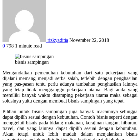
rizkyaditia
November 22, 2018
0
798
1 minute read
Facebook
Twitter
Google+
LinkedIn
StumbleUpon
Tumblr
Pinterest
Reddit
WhatsApp
bisnis sampingan
Mengandalkan pemenuhan kebutuhan dari satu pekerjaan yang
dijalani memang menjadi serba salah, terlebih dengan penghasilan
yang pas-pasan tentu perlu adanya tambahan penghasilan lainnya
yang tetap tidak mengganggu pekerjaan utama. Bagi anda yang
memiliki banyak waktu disamping pekerjaan utama maka sebagai
solusinya yaitu dengan membuat bisnis sampingan yang tepat.
Pilihan untuk bisnis sampingan juga banyak macamnya sehingga
dapat dipilih sesuai dengan kebutuhan. Contoh bisnis seperti dengan
menggeluti bisnis pada bidang makanan, kerajinan tangan, hiburan,
travel, dan yang lainnya dapat dipilih sesuai dengan kebutuhan.
Akan tetapi untuk lebih mudah dalam menjalankan bisnis
sampingan yang akan dirintis tips-tips berikut dapat dilakukan.