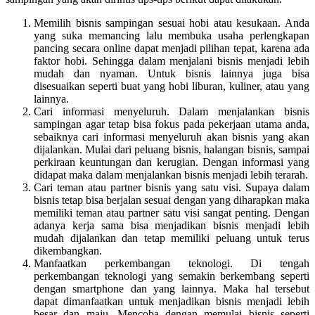
Memilih bisnis sampingan sesuai hobi atau kesukaan. Anda
yang suka memancing lalu membuka usaha perlengkapan
pancing secara online dapat menjadi pilihan tepat, karena ada
faktor hobi. Sehingga dalam menjalani bisnis menjadi lebih
mudah dan nyaman. Untuk bisnis lainnya juga bisa
disesuaikan seperti buat yang hobi liburan, kuliner, atau yang
lainnya.
Cari informasi menyeluruh. Dalam menjalankan bisnis
sampingan agar tetap bisa fokus pada pekerjaan utama anda,
sebaiknya cari informasi menyeluruh akan bisnis yang akan
dijalankan. Mulai dari peluang bisnis, halangan bisnis, sampai
perkiraan keuntungan dan kerugian. Dengan informasi yang
didapat maka dalam menjalankan bisnis menjadi lebih terarah.
Cari teman atau partner bisnis yang satu visi. Supaya dalam
bisnis tetap bisa berjalan sesuai dengan yang diharapkan maka
memiliki teman atau partner satu visi sangat penting. Dengan
adanya kerja sama bisa menjadikan bisnis menjadi lebih
mudah dijalankan dan tetap memiliki peluang untuk terus
dikembangkan.
Manfaatkan perkembangan teknologi. Di tengah
perkembangan teknologi yang semakin berkembang seperti
dengan smartphone dan yang lainnya. Maka hal tersebut
dapat dimanfaatkan untuk menjadikan bisnis menjadi lebih
besar dan maju. Mencoba dengan memulai bisnis seperti